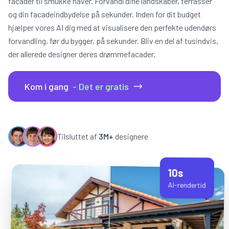
facader til smukke haver. Forvandl dine landskaber, terrasser
og din facadeindbydelse på sekunder. Inden for dit budget
hjælper vores AI dig med at visualisere den perfekte udendørs
forvandling, før du bygger, på sekunder. Bliv en del af tusindvis,
der allerede designer deres drømmefacader.
Kom i gang
- Det er gratis
Tilsluttet af
3M+
designere
10s
AI-rendertid