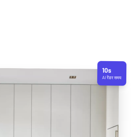
10s
AI रेंडर समय