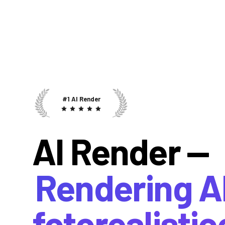
#1 AI Render
AI Render —
Rendering A
fotorealistic