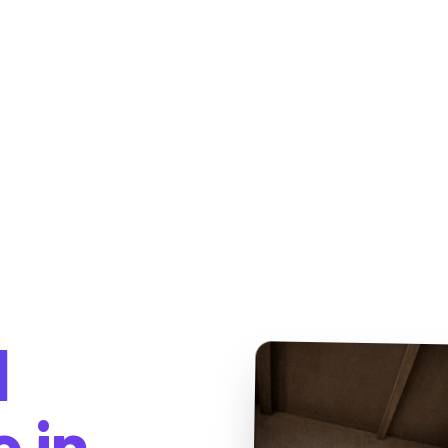
I
o in