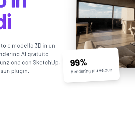
di
to o modello 3D in un
ndering AI gratuito
99%
— funziona con SketchUp,
Rendering più veloce
ssun plugin.