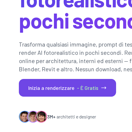
pochi secon
Trasforma qualsiasi immagine, prompt di tes
render AI fotorealistico in pochi secondi. Re
online per architettura, interni ed esterni 
Blender, Revit e altro. Nessun download, ne
Inizia a renderizzare
- È Gratis
3M+
architetti e designer