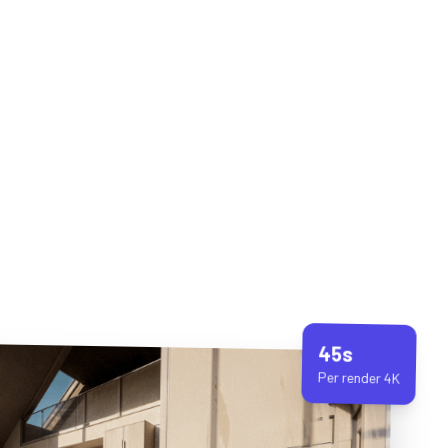
45s
Per render 4K