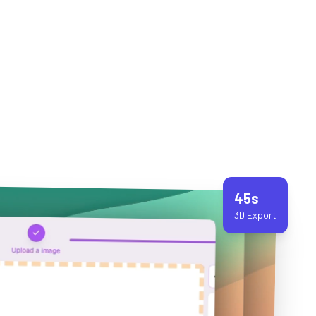
45s
3D Export