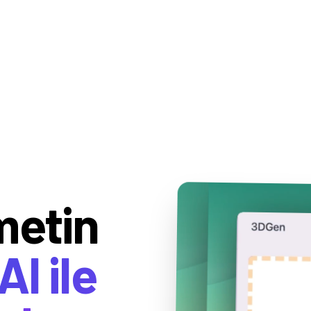
metin
AI ile