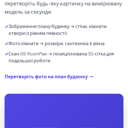
перетворіть будь-яку картинку на вимірювану
модель за секунди.
✓
Зображення плану будинку → стіни, кімнати,
отвори (з рівнем певності)
✓
Фото кімнати → розміри, сантехніка & вікна
✓
Скан iOS RoomPlan → позиціонована 3D-сітка для
подальшої роботи
Перетворіть фото на план будинку