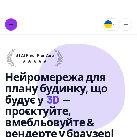
#1 AI Floor Plan App
Нейромережа для
плану будинку, що
будує у
3D
—
проєктуйте,
вмебльовуйте &
рендерте у браузері