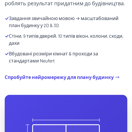
роблять результат придатним до будівництва.
✓
Завдання звичайною мовою → масштабований
план будинку у 2D & 3D
✓
Стіни, 9 типів дверей, 10 типів вікон, колони, сходи,
дахи
✓
Вбудовані розміри кімнат & проходи за
стандартами Neufert
Спробуйте нейромережу для плану будинку