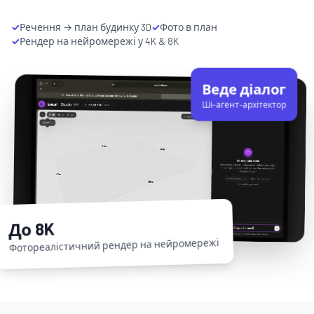
✓
Речення → план будинку 3D
✓
Фото в план
✓
Рендер на нейромережі у 4K & 8K
Веде діалог
Ші-агент-архітектор
До 8K
Фотореалістичний рендер на нейромережі