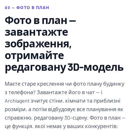
03 — ФОТО В ПЛАН
Фото в план —
завантажте
зображення,
отримайте
редаговану 3D-модель
Маєте старе креслення чи фото плану будинку
з телефона? Завантажте його в чат — і
Archiagent зчитує стіни, кімнати та приблизні
розміри, а потім відбудовує все планування як
справжню, редаговану 3D-сцену. Фото в план —
це функція, якої немає у ваших конкурентів: