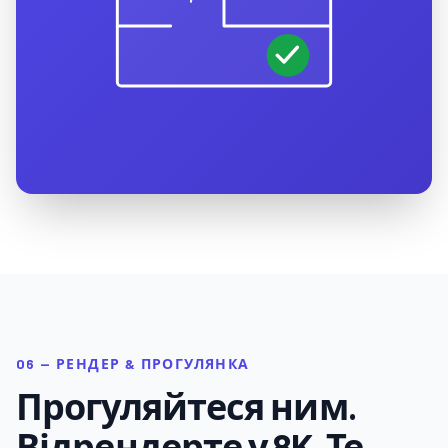
06 — РЕНДЕР & ПРОГУЛЯНКА
Прогуляйтеся ним.
Відрендерте у 8K. Те