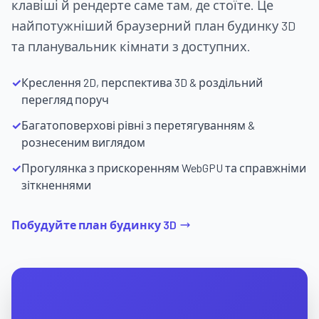
клавіші й рендерте саме там, де стоїте. Це
найпотужніший браузерний план будинку 3D
та планувальник кімнати з доступних.
✓
Креслення 2D, перспектива 3D & роздільний
перегляд поруч
✓
Багатоповерхові рівні з перетягуванням &
рознесеним виглядом
✓
Прогулянка з прискоренням WebGPU та справжніми
зіткненнями
Побудуйте план будинку 3D