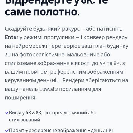
саме полотно.
Скадруйте будь-який ракурс — або натисніть
Enter
у режимі прогулянки — і конвеєр рендеру
на нейромережі перетворює ваш план будинку
3D на фотореалістичне, мальовниче або
стилізоване зображення в якості до 4K та 8K, з
вашим промтом, референсним зображенням і
керуванням день/ніч. Рендери зберігаються на
вашу панель Luw.ai з посиланням для
поширення.
✓
Вивід у 4K & 8K, фотореалістичний або
стилізований
✓
Промт + референсне зображення + день / ніч