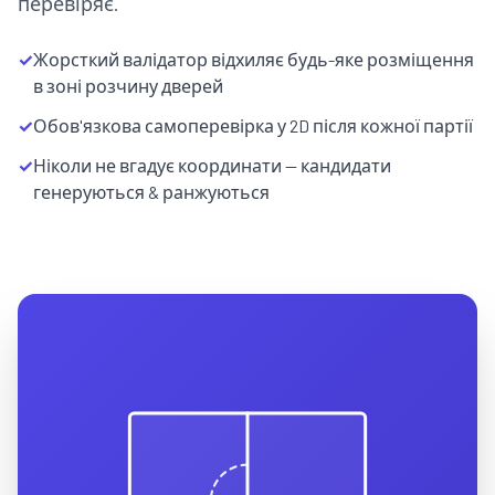
перевіряє.
✓
Жорсткий валідатор відхиляє будь-яке розміщення
в зоні розчину дверей
✓
Обов'язкова самоперевірка у 2D після кожної партії
✓
Ніколи не вгадує координати — кандидати
генеруються & ранжуються