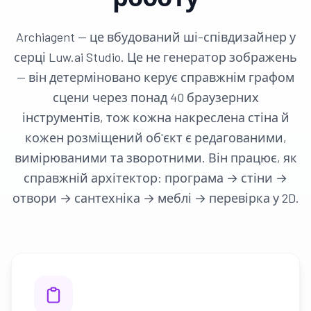
Archiagent — це вбудований ші-співдизайнер у
серці Luw.ai Studio. Це не генератор зображень
— він детерміновано керує справжнім графом
сцени через понад 40 браузерних
інструментів, тож кожна накреслена стіна й
кожен розміщений об'єкт є редагованими,
вимірюваними та зворотними. Він працює, як
справжній архітектор: програма → стіни →
отвори → сантехніка → меблі → перевірка у 2D.