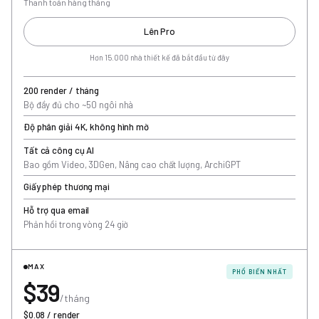
Thanh toán hàng tháng
Lên Pro
Hơn 15.000 nhà thiết kế đã bắt đầu từ đây
200 render / tháng
Bộ đầy đủ cho ~50 ngôi nhà
Độ phân giải 4K, không hình mờ
Tất cả công cụ AI
Bao gồm Video, 3DGen, Nâng cao chất lượng, ArchiGPT
Giấy phép thương mại
Hỗ trợ qua email
Phản hồi trong vòng 24 giờ
MAX
PHỔ BIẾN NHẤT
$39
/tháng
$0.08 / render