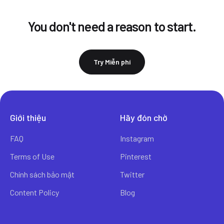
You don't need a reason to start.
Try Miễn phí
Giới thiệu
Hãy đón chờ
FAQ
Instagram
Terms of Use
Pinterest
Chính sách bảo mật
Twitter
Content Policy
Blog