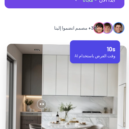
3M+
مصمم انضموا إلينا
10s
وقت العرض باستخدام AI