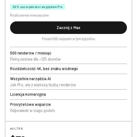
20% oszczędności względem Pro
Rozliczenie miesięczne
Zacznij z Max
Ponad 500 ulepszeń w tym tygodniu
500 renderów / miesiąc
Pełny zestaw dla ~125 domów
Rozdzielczość 4K, bez znaku wodnego
Wszystkie narzędzia AI
Jak Pro, ale z większą liczbą renderów
Licencja komercyjna
Priorytetowe wsparcie
Odpowiedź w ciągu godzin
ULTRA