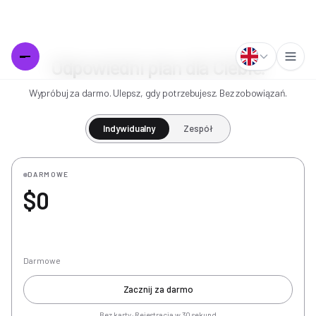
Odpowiedni plan dla Ciebie.
Wypróbuj za darmo. Ulepsz, gdy potrzebujesz. Bez zobowiązań.
Indywidualny
Zespół
DARMOWE
$0
Darmowe
Zacznij za darmo
Bez karty · Rejestracja w 30 sekund