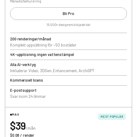
Månadsfakturering
Bli Pro
15 000+ designers började här
200 renderingar/månad
Komplett uppsättning för ~50 bostäder
4K-upplösning, ingen vattenstämpel
Alla AI-verktyg
Inkluderar Video, 3DGen, Enhancement, ArchiGPT
Kommersiell licens
E-postsupport
Svar inom 24 timmar
MAX
MEST POPULÄR
$39
/mån
$0.08 / render