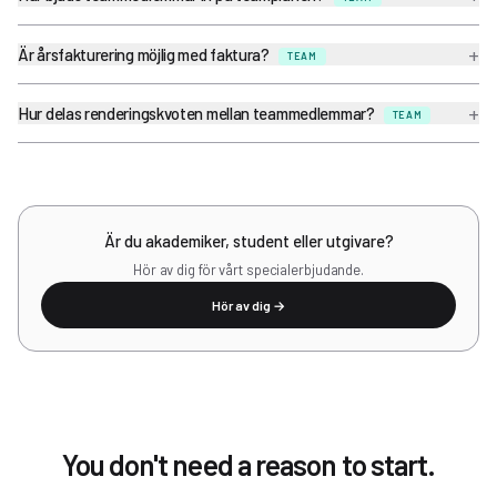
+
Är årsfakturering möjlig med faktura?
TEAM
+
Hur delas renderingskvoten mellan teammedlemmar?
TEAM
Är du akademiker, student eller utgivare?
Hör av dig för vårt specialerbjudande.
Hör av dig →
You don't need a reason to start.