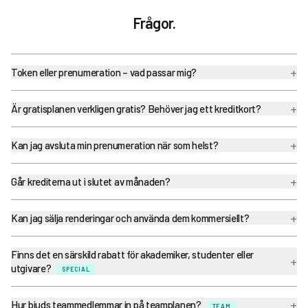
Frågor.
+
Token eller prenumeration – vad passar mig?
+
Är gratisplanen verkligen gratis? Behöver jag ett kreditkort?
+
Kan jag avsluta min prenumeration när som helst?
+
Går krediterna ut i slutet av månaden?
+
Kan jag sälja renderingar och använda dem kommersiellt?
Finns det en särskild rabatt för akademiker, studenter eller
+
utgivare?
SPECIAL
+
Hur bjuds teammedlemmar in på teamplanen?
TEAM