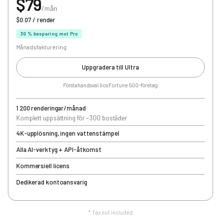
$79
/mån
$0.07 / render
30 % besparing mot Pro
Månadsfakturering
Uppgradera till Ultra
Förstahandsval hos Fortune 500-företag
1 200 renderingar/månad
Komplett uppsättning för ~300 bostäder
4K-upplösning, ingen vattenstämpel
Alla AI-verktyg + API-åtkomst
Kommersiell licens
Dedikerad kontoansvarig
* Tax not included