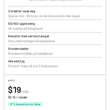
2 krediter varje dag
Sparas inte – förloras om de inte används den dagen
512×512-upplösning
4K-kvalitet på betalplaner
Resultat med vattenstämpel
Utan vattenstämpel på betalplaner
Grundmodeller
Premiummodeller på betalplaner
Alla verktyg
Förutom Video AI och Enhancement
PRO
$19
/mån
$0.10 / render
17 % besparing mot Token