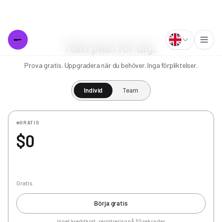
Rätt plan för dig.
Prova gratis. Uppgradera när du behöver. Inga förpliktelser.
Individ
Team
GRATIS
$0
Gratis
Börja gratis
Inget kreditkort · registrering på 30 sekunder