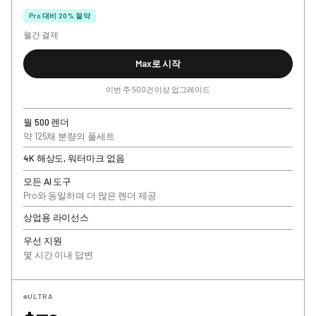
Pro 대비 20% 절약
월간 결제
Max로 시작
이번 주 500건 이상 업그레이드
월 500 렌더
약 125채 분량의 풀세트
4K 해상도, 워터마크 없음
모든 AI 도구
Pro와 동일하며 더 많은 렌더 제공
상업용 라이선스
우선 지원
몇 시간 이내 답변
ULTRA