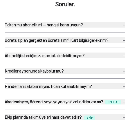
Sorular.
+
Token mu abonelik mi — hangisi bana uygun?
+
Ücretsiz plan gerçekten ücretsiz mi? Kart bilgisi gerekir mi?
+
Aboneliği istediğim zaman iptal edebilir miyim?
+
Krediler ay sonunda kaybolur mu?
+
Render'ları satabilir miyim, ticari kullanabilir miyim?
+
Akademisyen, öğrenci veya yayıncıya özel indirim var mı?
SPECIAL
+
Ekip planında takım üyeleri nasıl davet edilir?
EKIP