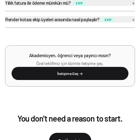
+
Yıllık fatura ile ödeme mümkün mü?
EKIP
+
Render kotası ekip üyeleri arasında nasıl paylaşılır?
EKIP
Akademisyen, öğrenci veya yayıncı mısın?
Özel teklifimiz için bizimle iletişime geç.
İletişime Geç →
You don't need a reason to start.