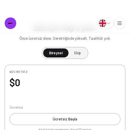
Sizin için doğru plan.
Önce ücretsiz dene. Gerektiğinde yükselt. Taahhüt yok.
Bireysel
Ekip
ÜCRETSIZ
$0
Ücretsiz
Ücretsiz Başla
Kart bilgisi gerekmez · Kayıt 30 saniye