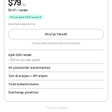
$79
/ay
$0.07 / render
Pro'ya göre %30 tasarruf
Aylık faturalandırma
Ultra'ya Yükselt
Fortune 500 şirketlerinde tercih ediliyor
Aylık 1200 render
~300 ev için tam paket
4K çözünürlük, watermarksız
Tüm AI araçları + API erişimi
Ticari kullanım lisansı
Özel hesap yöneticisi
* Tax not included