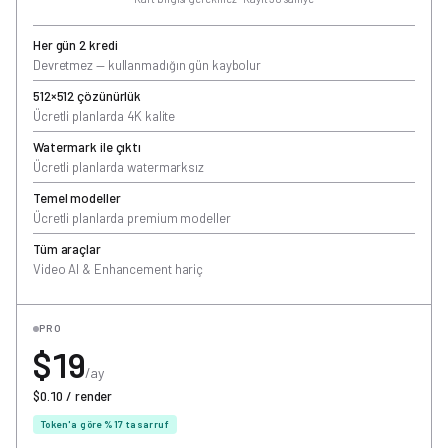
Her gün 2 kredi
Devretmez — kullanmadığın gün kaybolur
512×512 çözünürlük
Ücretli planlarda 4K kalite
Watermark ile çıktı
Ücretli planlarda watermarksız
Temel modeller
Ücretli planlarda premium modeller
Tüm araçlar
Video AI & Enhancement hariç
PRO
$19
/ay
$0.10 / render
Token'a göre %17 tasarruf