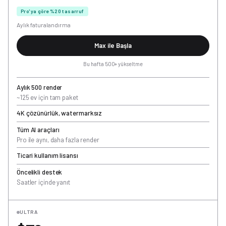
Pro'ya göre %20 tasarruf
Aylık faturalandırma
Max ile Başla
Bu hafta 500+ yükseltme
Aylık 500 render
~125 ev için tam paket
4K çözünürlük, watermarksız
Tüm AI araçları
Pro ile aynı, daha fazla render
Ticari kullanım lisansı
Öncelikli destek
Saatler içinde yanıt
ULTRA