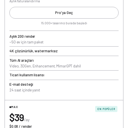
Aylık faturalandırma
Pro'ya Geç
15.000+ tasarımcı burada başladı
Aylık 200 render
~50 ev için tam paket
4K çözünürlük, watermarksız
Tüm AI araçları
Video, 3DGen, Enhancement, MimarGPT dahil
Ticari kullanım lisansı
E-mail desteği
24 saat içinde yanıt
MAX
EN POPÜLER
$39
/ay
$0.08 / render