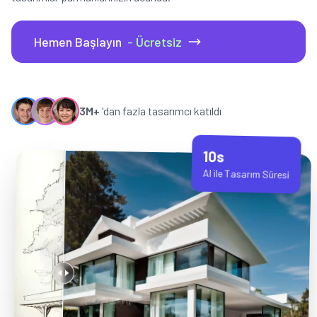
Hemen Başlayın
- Ücretsiz
3M+
'dan fazla tasarımcı katıldı
10s
AI ile Tasarım Süresi