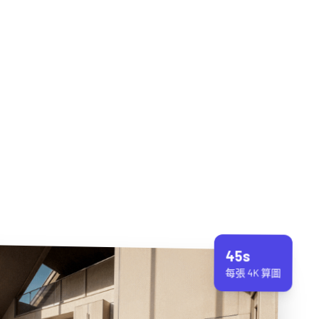
45s
每張 4K 算圖