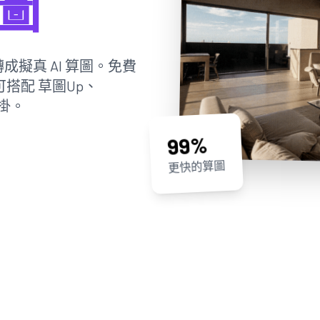
算圖
成擬真 AI 算圖。免費
可搭配 草圖Up、
外掛。
99%
更快的算圖