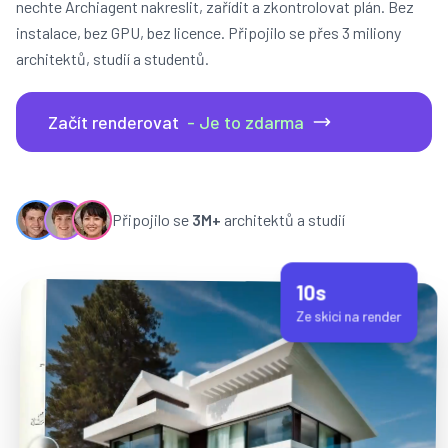
nechte Archiagent nakreslit, zařídit a zkontrolovat plán. Bez
instalace, bez GPU, bez licence. Připojilo se přes 3 miliony
architektů, studií a studentů.
Začít renderovat
- Je to zdarma
Připojilo se
3M+
architektů a studií
10s
Ze skici na render