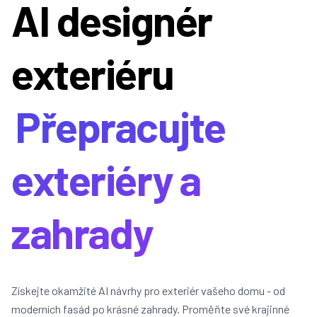
AI designér
exteriéru
Přepracujte
exteriéry a
zahrady
Získejte okamžité AI návrhy pro exteriér vašeho domu - od
moderních fasád po krásné zahrady. Proměňte své krajinné