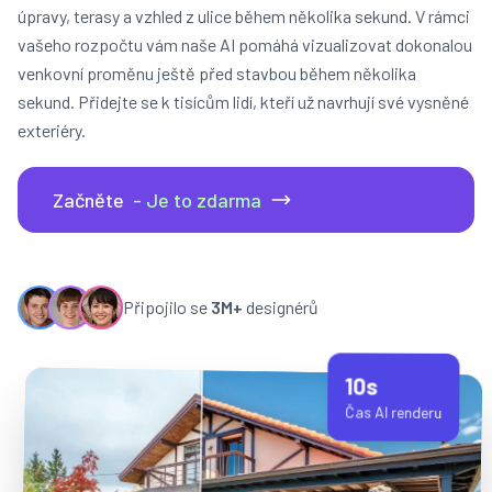
úpravy, terasy a vzhled z ulice během několika sekund. V rámci
vašeho rozpočtu vám naše AI pomáhá vizualizovat dokonalou
venkovní proměnu ještě před stavbou během několika
sekund. Přidejte se k tisícům lidí, kteří už navrhují své vysněné
exteriéry.
Začněte
- Je to zdarma
Připojilo se
3M+
designérů
10s
Čas AI renderu