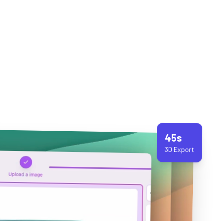
45s
3D Export