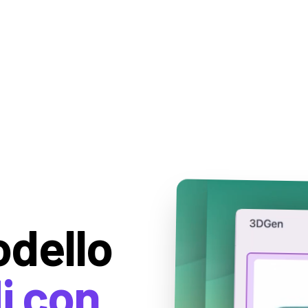
odello
i con