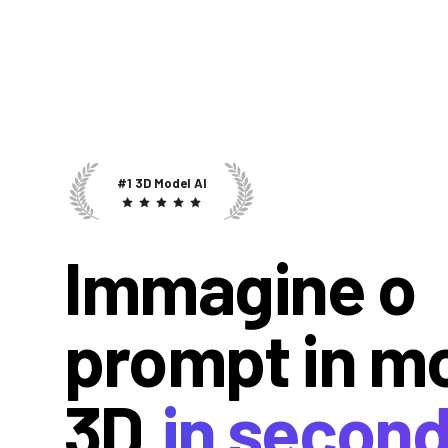
#1 3D Model AI
Immagine o
prompt in m
3D
in second