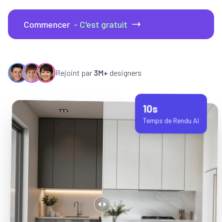
Commencer
- C'est gratuit
Rejoint par
3M+
designers
10s
Temps de Rendu AI