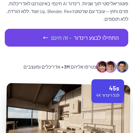
פוטוריאליסטי תוך שניות. רינדור AI חינמי באינטרנט לאדריכלות,
פנים וחוץ — עובד עם שרטוטUp, Blender, Revit ועוד. ללא הורדה,
ללא תוספים.
התחילו לבצע רינדור
- זה חינם
הצטרפו אליהם
3M+
אדריכלים ומעצבים
45s
לכל רינדור 4K