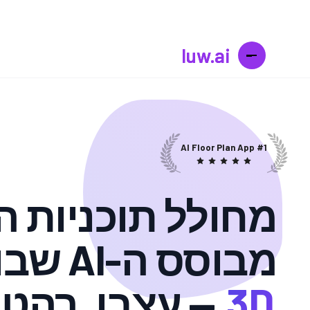
luw.ai
#1 AI Floor Plan App
מחולל תוכניות 
מבוסס ה-AI שבונה ב
3D
— עצבו, רהטו