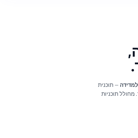
,
.
למדידה
— תוכנית
ותה, לייצא ל-CAD ולבצע רינדור. מחולל תוכניות