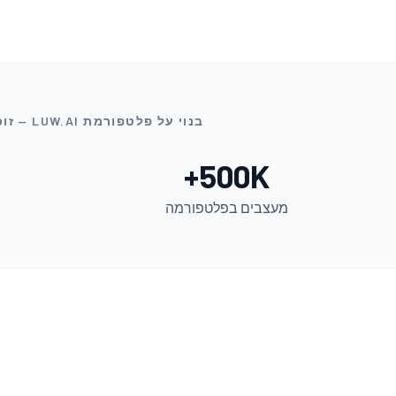
בנוי על פלטפורמת LUW.AI — זוכה לאמון של למעלה מ-500,000 מעצבים ושל צוותי הנדל"ן, ההנדסה והעיצוב המובילים בעולם
500K+
מעצבים בפלטפורמה