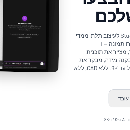
שלכם
Luw.ai Studio הוא אפליקציית תוכניות קומה ו-Studio לעיצוב תלת-ממדי
ו תמונה — ו
בתוך העורך, מצייר את תוכנית
קנה מידה, מבקר את
עבודתו שלו ומבצע רינדור לכל תצוגה ברזולוציה של עד 8K. ללא CAD, ללא
 עובד
4K ו-8K