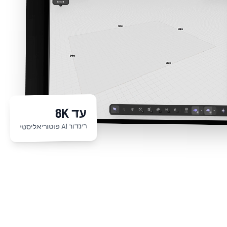
עד 8K
רינדור AI פוטוריאליסטי