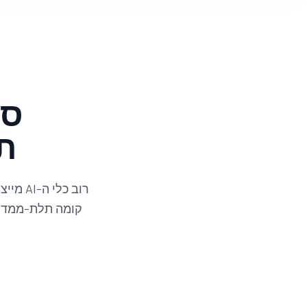
סט
תל
רוב כלי ה-AI מייצרים תמונה. Luw.ai Studio מייצר