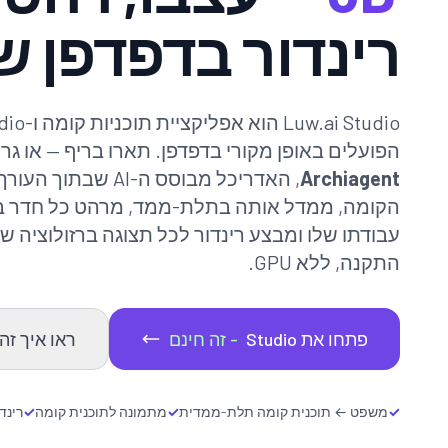
רינדור בדפדפן 
הפועלים באופן מקורי בדפדפן. תארו בריף — או גרר
Archiagent
, האדריכל מבוסס ה-AI ש
הקומה, ממדל אותה בתלת-ממד, מרהט כל חדר ב
התקנה, ללא GPU.
פתחו את Studio
- זה חינם
ראו איך זה
✓
משפט ← תוכנית קומה תלת-ממדית
✓
מתמונה לתוכנית קומה
✓
רינדור AI ב-