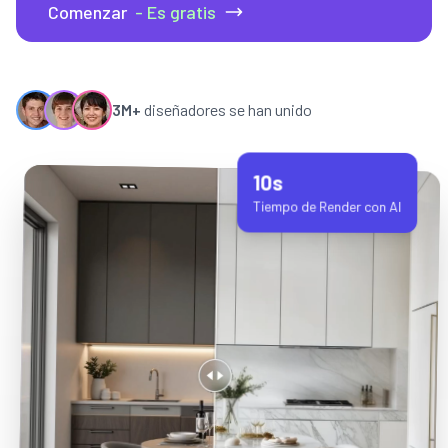
Comenzar
- Es gratis
3M+
diseñadores se han unido
10s
Tiempo de Render con AI