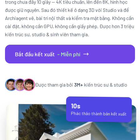
trong chưa đầy 10 giây — 4K tiêu chuẩn, lên đến 8K, hình học
được giữ nguyên. Sau đó thiết kế ở dạng 3D với Studio và để
Archiagent vẽ, bài trí nội thất và kiểm tra mặt bằng. Không cần
cài đặt, không cần GPU, không cần giấy phép. Được hơn 3 triệu
kiến trúc sư, studio & sinh viên tham gia.
Bắt đầu kết xuất
- Miễn phí
Được tham gia bởi
3M+
kiến trúc sư & studio
10s
Phác thảo thành bản kết xuất